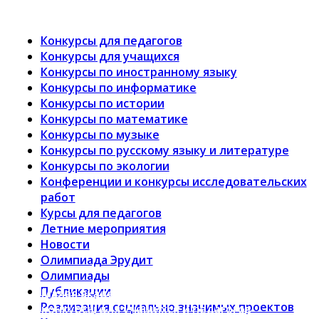
Конкурсы для педагогов
Конкурсы для учащихся
Конкурсы по иностранному языку
Конкурсы по информатике
Конкурсы по истории
Конкурсы по математике
Конкурсы по музыке
Конкурсы по русскому языку и литературе
Конкурсы по экологии
Конференции и конкурсы исследовательских
работ
Курсы для педагогов
Летние мероприятия
Новости
Олимпиада Эрудит
Олимпиады
Публикации
Малая академия наук “Интеллект будущего” —
Реализация социально значимых проектов
конкурсы для учащихся и педагогов