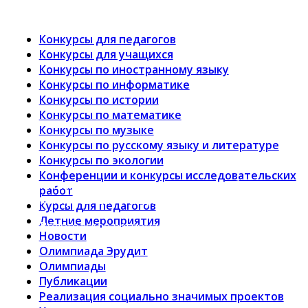
Конкурсы для педагогов
Конкурсы для учащихся
Конкурсы по иностранному языку
Конкурсы по информатике
Конкурсы по истории
Конкурсы по математике
Конкурсы по музыке
Конкурсы по русскому языку и литературе
Конкурсы по экологии
Конференции и конкурсы исследовательских
Малая академия наук “Интеллект будущего” —
работ
конкурсы для учащихся и педагогов
Курсы для педагогов
Летние мероприятия
Вологодское региональное отделение
Новости
Олимпиада Эрудит
Олимпиады
Публикации
Реализация социально значимых проектов