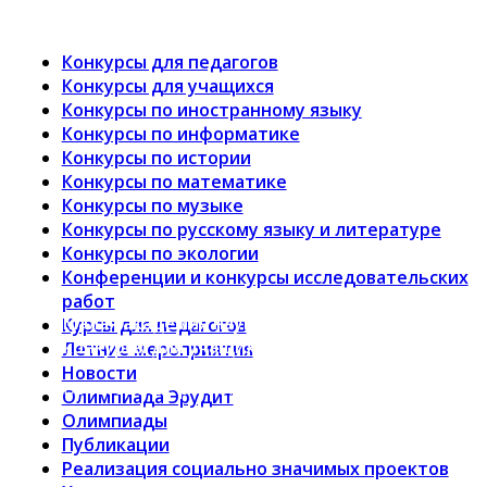
Конкурсы для педагогов
Конкурсы для учащихся
Конкурсы по иностранному языку
Конкурсы по информатике
Конкурсы по истории
Конкурсы по математике
Конкурсы по музыке
Конкурсы по русскому языку и литературе
Конкурсы по экологии
Конференции и конкурсы исследовательских
работ
Малая академия наук “Интеллект будущего” —
Курсы для педагогов
конкурсы для учащихся и педагогов
Летние мероприятия
Новости
Вологодское региональное отделение
Олимпиада Эрудит
Олимпиады
Публикации
Реализация социально значимых проектов