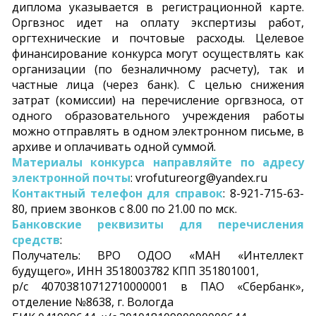
диплома указывается в регистрационной карте.
Оргвзнос идет на оплату экспертизы работ,
оргтехнические и почтовые расходы. Целевое
финансирование конкурса могут осуществлять как
организации (по безналичному расчету), так и
частные лица (через банк). С целью снижения
затрат (комиссии) на перечисление оргвзноса, от
одного образовательного учреждения работы
можно отправлять в одном электронном письме, в
архиве и оплачивать одной суммой.
Материалы конкурса направляйте по адресу
электронной почты
: vrofutureorg@yandex.ru
Контактный телефон для справок
: 8-921-715-63-
80, прием звонков с 8.00 по 21.00 по мск.
Банковские реквизиты для перечисления
средств
:
Получатель: ВРО ОДОО «МАН «Интеллект
будущего», ИНН 3518003782 КПП 351801001,
р/с 40703810712710000001 в ПАО «Сбербанк»,
отделение №8638, г. Вологда