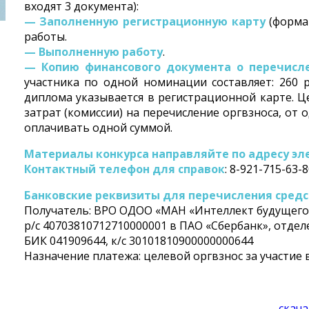
входят 3 документа):
— Заполненную регистрационную карту
(форма
работы.
— Выполненную работу
.
— Копию финансового документа о перечисле
участника по одной номинации составляет: 260 
диплома указывается в регистрационной карте. Це
затрат (комиссии) на перечисление оргвзноса, от
оплачивать одной суммой.
Материалы конкурса направляйте по адресу эл
Контактный телефон для справок
: 8-921-715-63-
Банковские реквизиты для перечисления средс
Получатель: ВРО ОДОО «МАН «Интеллект будущего»
р/с 40703810712710000001 в ПАО «Сбербанк», отдел
БИК 041909644, к/с 30101810900000000644
Назначение платежа: целевой оргвзнос за участие в
скача