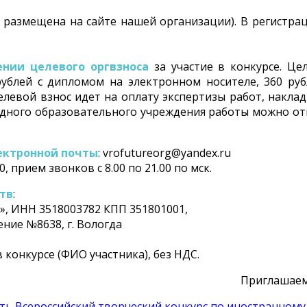
 размещена на сайте нашей организации). В регистр
нии целевого оргвзноса
за участие в конкурсе. Це
рублей с дипломом на электронном носителе, 360 ру
левой взнос идет на оплату экспертизы работ, накла
 одного образовательного учреждения работы можно о
ектронной почты
: vrofutureorg@yandex.ru
80, прием звонков с 8.00 по 21.00 по мск.
тв
:
, ИНН 3518003782 КПП 351801001,
ение №8638, г. Вологда
 конкурсе (ФИО участника), без НДС.
Приглашаем
ть Всероссийский творческий конкурс по иностранному