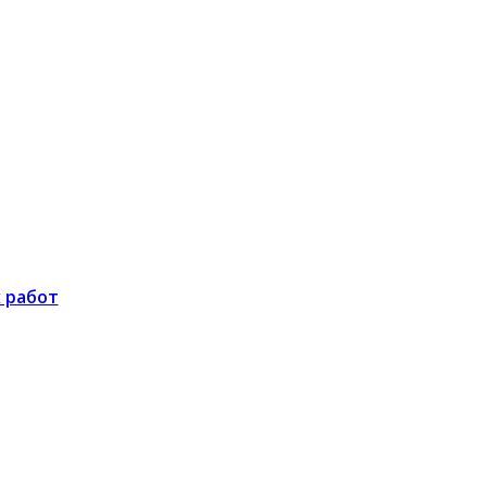
конкурсы для учащихся и педагогов
 работ