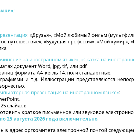
зыке»;
резентация
: «Друзья», «Мой любимый фильм (мультфиль
Мое путешествие», «Будущая профессия», «Мой кумир», «
ка.
чинение на иностранном языке», «Сказка на иностранн
х документ Word, jpg, tif, или pdf.
раниц формата А4, кегль 14, поля стандартные.
графиями и т.д. Иллюстрации представляются непоср
ворчество.
мпьютерная презентация на иностранном языке»
:
erPoint.
 25 слайдов.
отовить краткое письменное или звуковое электронно
5 по 25 августа 2026 года включительно
.
ь в адрес оргкомитета электронной почтой следующее 